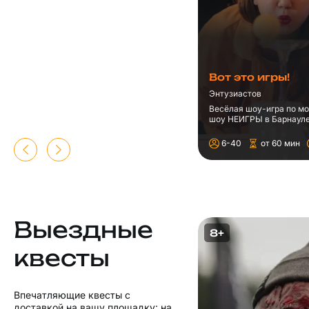
Вот это игры!
Энтузиастов
Весёлая шоу-игра по м
шоу НЕИГРЫ в Барнауле
6-40
от 60 мин
Выездные
8+
квесты
Впечатляющие квесты с
доставкой на вашу площадку: на