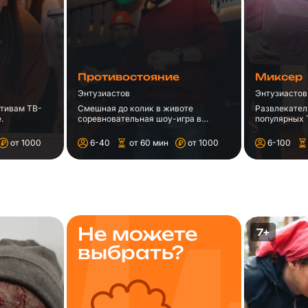
Противостояние
Миксер
Энтузиастов
Энтузиастов
отивам ТВ-
Смешная до колик в животе
Развлекател
.
соревновательная шоу-игра в
популярных 
Барнауле.
от 1000
6-40
от 60 мин
от 1000
6-100
Не можете
7+
выбрать?