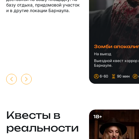
базу отдыха, придомовой участок
и в другие локации Барнаула.
Зомби апокали
На выезд
Выездной квест хоррор 
Барнауле.
6-60
90 мин
Квесты в
18+
реальности