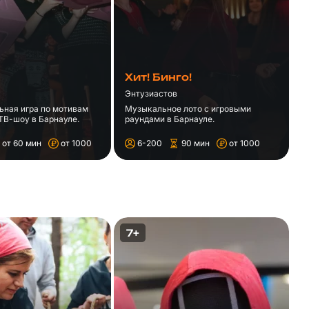
Хит! Бинго!
Энтузиастов
ьная игра по мотивам
Музыкальное лото с игровыми
ТВ-шоу в Барнауле.
раундами в Барнауле.
от 60 мин
от 1000
6-200
90 мин
от 1000
7+