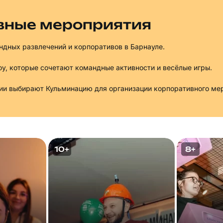
вные мероприятия
дных развлечений и корпоративов в Барнауле.
, которые сочетают командные активности и весёлые игры.
ции выбирают Кульминацию для организации корпоративного мер
10+
8+