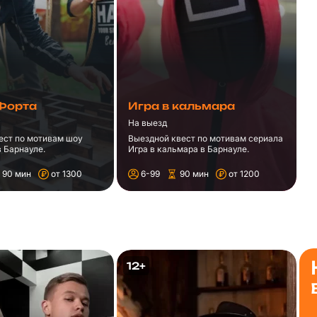
Форта
Игра в кальмара
На выезд
ест по мотивам шоу
Выездной квест по мотивам сериала
 Барнауле.
Игра в кальмара в Барнауле.
90 мин
от 1300
6-99
90 мин
от 1200
12+