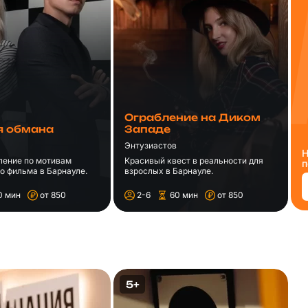
Ограбление на Диком
я обмана
Западе
Энтузиастов
Н
ление по мотивам
Красивый квест в реальности для
п
о фильма в Барнауле.
взрослых в Барнауле.
0 мин
от 850
2-6
60 мин
от 850
5+