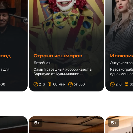
апад
Страна кошмаров
Иллюзи
Литейная
Энтузиастов
т для
Самый страшный хоррор квест в
Квест-ограб
Барнауле от Кульминации.
одноименног
Окажитесь в детских кошмарах, из
которых непросто выбраться!
500
2-6
60 мин
от 850
2-6
6
5+
5+