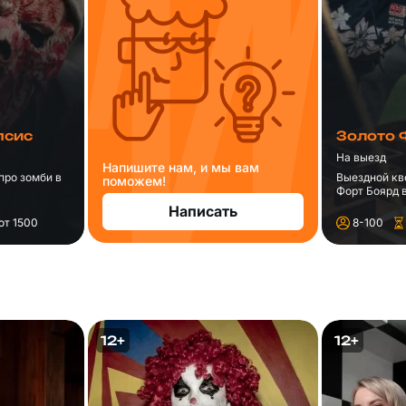
псис
Золото 
На выезд
Напишите нам, и мы вам
про зомби в
Выездной кв
поможем!
Форт Боярд в
Написать
от 1500
8-100
12+
12+