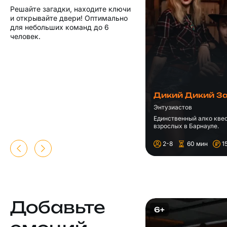
Решайте загадки, находите ключи
и открывайте двери! Оптимально
для небольших команд до 6
человек.
Дикий Дикий З
Энтузиастов
Единственный алко квес
взрослых в Барнауле.
2-8
60 мин
1
Добавьте
6+