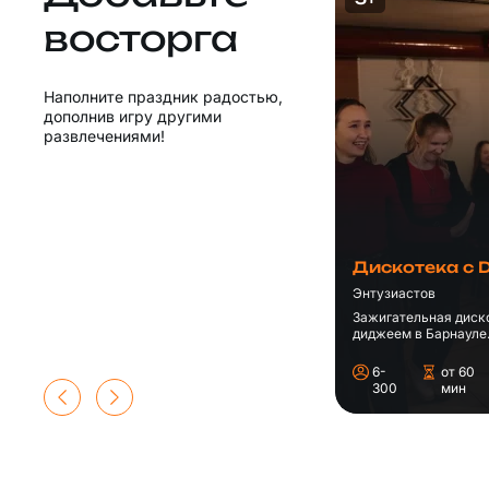
восторга
Наполните праздник радостью,
дополнив игру другими
развлечениями!
Дискотека с 
Энтузиастов
Зажигательная диск
диджеем в Барнауле
6-
от 60
300
мин