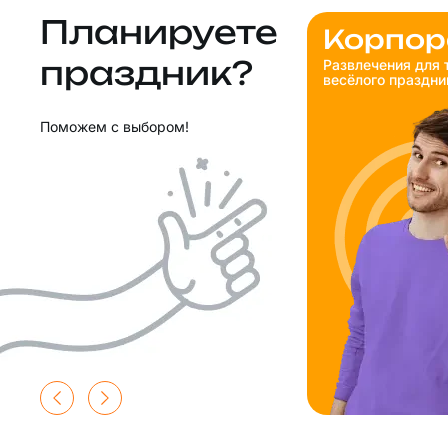
Планируете
Корпор
праздник?
Развлечения для 
весёлого праздни
Поможем с выбором!