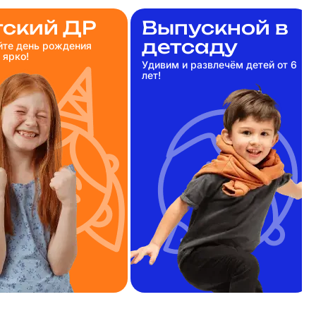
тский ДР
Выпускной в
детсаду
те день рождения
 ярко!
Удивим и развлечём детей от 6
лет!