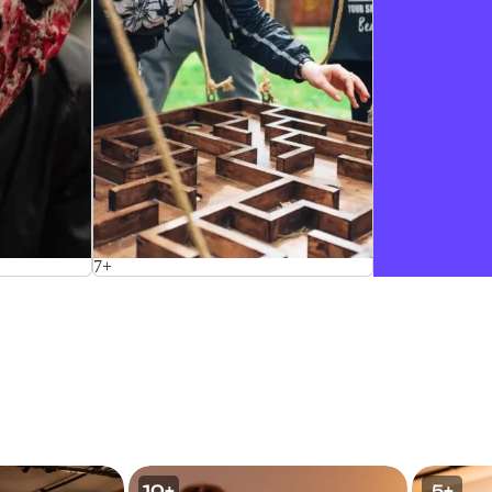
7+
10+
5+