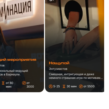
ий мероприятия
Нащупай
тов
Энтузиастов
иональный ведущий
Смешная, интригующая и даже
ов в Барнауле.
немного страшная игра по мотивам
шоу "Кажется, Нащупал" в
от 60
от
Барнауле.
5-25
30 мин
от 5500
мин
3000