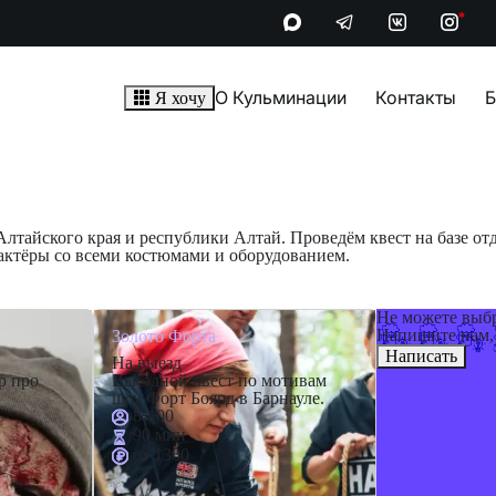
*
О Кульминации
Контакты
Б
Я хочу
лтайского края и республики Алтай. Проведём квест на базе отд
 актёры со всеми костюмами и оборудованием.
Не можете выб
Напишите нам,
Золото Форта
Написать
На выезд
р про
Выездной квест по мотивам
шоу Форт Боярд в Барнауле.
8-100
90 мин
от 1300