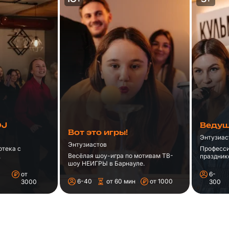
DJ
Ведущ
Вот это игры!
Энтузиас
Энтузиастов
отека с
Професс
Весёлая шоу-игра по мотивам ТВ-
.
праздник
шоу НЕИГРЫ в Барнауле.
от
6-
6-40
от 60 мин
от 1000
3000
300