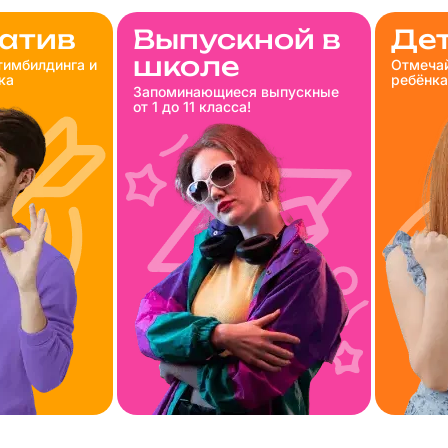
атив
Выпускной в
Де
школе
тимбилдинга и
Отмечай
ка
ребёнка
Запоминающиеся выпускные
от 1 до 11 класса!