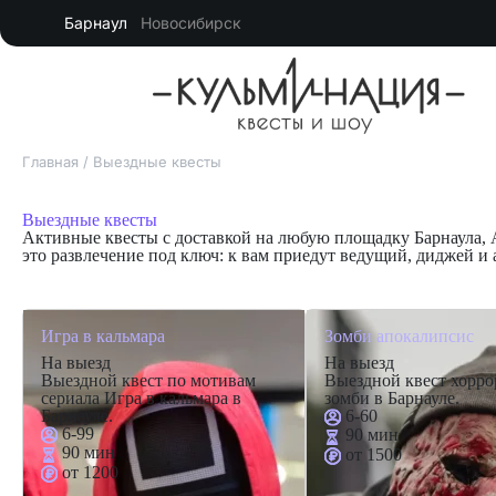
Барнаул
Новосибирск
Главная
/
Выездные квесты
Выездные квесты
Активные квесты с доставкой на любую площадку Барнаула, А
это развлечение под ключ: к вам приедут ведущий, диджей и
Игра в кальмара
Зомби апокалипсис
На выезд
На выезд
Выездной квест по мотивам
Выездной квест хорро
сериала Игра в кальмара в
зомби в Барнауле.
Барнауле.
6-60
6-99
90 мин
90 мин
от 1500
от 1200