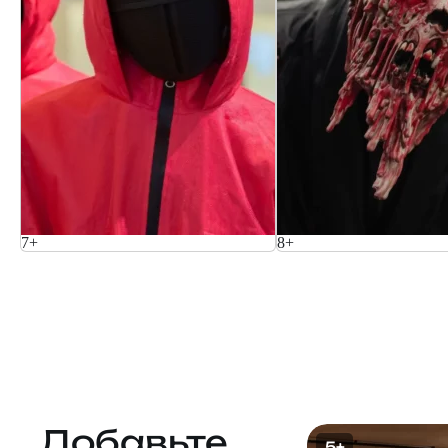
7+
8+
Добавьте
5+