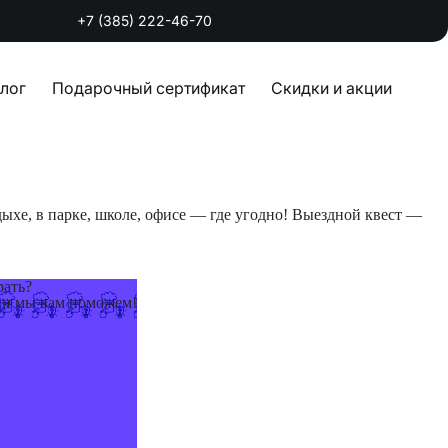
+7 (385) 222-46-70
лог
Подарочный сертификат
Скидки и акции
ыхе, в парке, школе, офисе — где угодно! Выездной квест —
рать?
 и мы вам поможем!