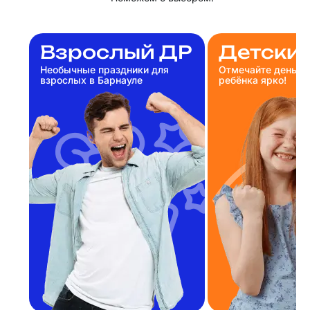
Взрослый ДР
Детски
Необычные праздники для
Отмечайте день р
взрослых в Барнауле
ребёнка ярко!