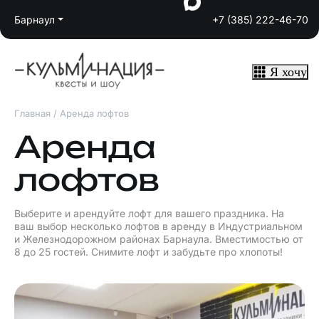
Барнаул
+7 (385) 222-46-70
Я хочу
Главная
/
Аренда лофтов
Аренда
лофтов
Выберите и арендуйте лофт для вашего праздника. На
ваш выбор несколько лофтов в аренду в Индустриальном
и Железнодорожном районах Барнаула. Вместимостью от
8 до 25 гостей. Снимите лофт и забудьте про хлопоты!