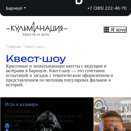
Барнаул
+7 (385) 222-46-70
Я хочу
Главная
/
Квест-шоу
Квест-шоу
Красочные и захватывающие квесты с ведущим и
актёрами в Барнауле. Квест-шоу — это сочетание
испытаний и загадок с тематическим оформлением и
представлением по мотивам популярных фильмов и
историй.
Игра в кальмара
Золото Форта
Энтузиастов
Энтузиастов
Нашумевшее в Барнауле квест-шоу по
Динамичный кв
мотивам сериала Игра в кальмара.
культового шоу 
6-99
6-99
до 90 мин
до 90 минут