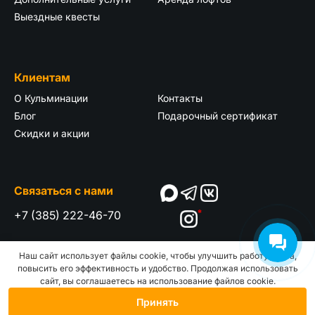
Выездные квесты
Клиентам
О Кульминации
Контакты
Блог
Подарочный сертификат
Скидки и акции
Связаться с нами
+7 (385) 222-46-70
*
Наш сайт использует файлы cookie, чтобы улучшить работу сайта,
Пользовательское
ООО "КУЛЬМИНАЦИЯ"
повысить его эффективность и удобство. Продолжая использовать
соглашение
ОГРН:
1222200001803
сайт, вы соглашаетесь на использование файлов cookie.
©
2025. Кульминация
ИНН:
2221256050
Принять