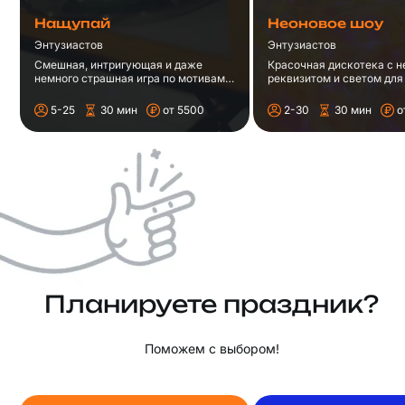
Нащупай
Неоновое шоу
Энтузиастов
Энтузиастов
Смешная, интригующая и даже
Красочная дискотека с 
немного страшная игра по мотивам
реквизитом и светом для 
шоу "Кажется, Нащупал" в
лет.
Барнауле.
5-25
30 мин
от 5500
2-30
30 мин
о
Планируете праздник?
Поможем с выбором!