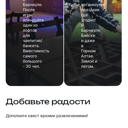
Барнауле.
организуем
После
праздник
игры
где
арендуйте
угодно!
один из
В
лофтов
Барнауле,
для
Бийске
чаепития/
и даже
банкета.
в
Вместимость
Горном
самого
Алтае.
большого
Зимой и
- 30 чел.
летом.
Добавьте радости
Дополните квест яркими развлечениями!