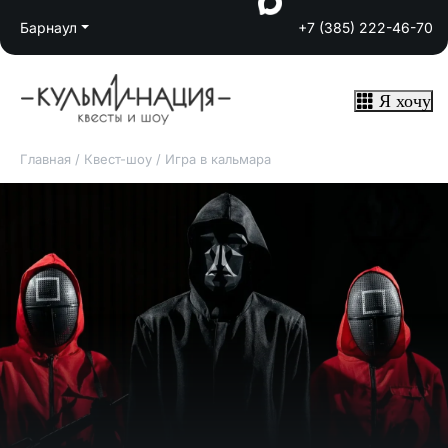
Барнаул
+7 (385) 222-46-70
Я хочу
Главная
/
Квест-шоу
/
Игра в кальмара