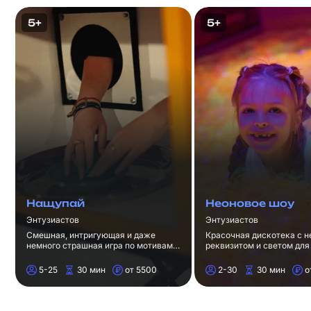
5+
5+
Нащупай
Неоновое шоу
Энтузиастов
Энтузиастов
Смешная, интригующая и даже
Красочная дискотека с 
немного страшная игра по мотивам
реквизитом и светом для 
шоу "Кажется, Нащупал" в
лет.
Барнауле.
5-25
30 мин
от 5500
2-30
30 мин
о