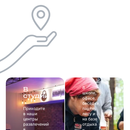
На
выезд
В
В
школе,
студии
офисе,
беседке,
Приходите
парке,
в наши
лесу и
центры
на базе
развлечений
отдыха
в
–