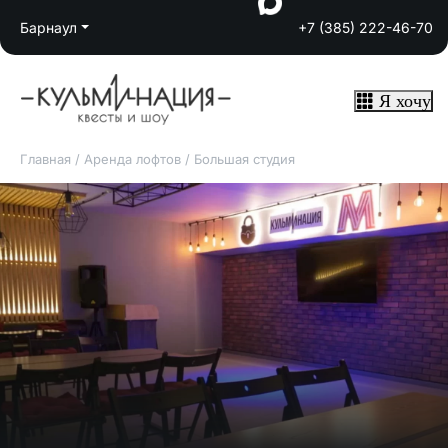
Барнаул
+7 (385) 222-46-70
Я хочу
Главная
/
Аренда лофтов
/
Большая студия