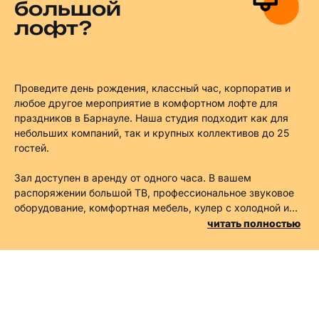
большой
лофт?
Проведите день рождения, классный час, корпоратив и
любое другое мероприятие в комфортном лофте для
праздников в Барнауле. Наша студия подходит как для
небольших компаний, так и крупных коллективов до 25
гостей.
Зал доступен в аренду от одного часа. В вашем
распоряжении большой ТВ, профессиональное звуковое
оборудование, комфортная мебель, кулер с холодной и
горячей водой, мини-кухня для сервировки блюд и
читать полностью
напитков, микроволновая печь.
Этот лофт в аренду находится в Индустриальном районе
Барнаула рядом с Зоопарком. Снимите с себя заботы по
уборке и подготовке дома к празднику, сняв в аренду
наш большой лофт!