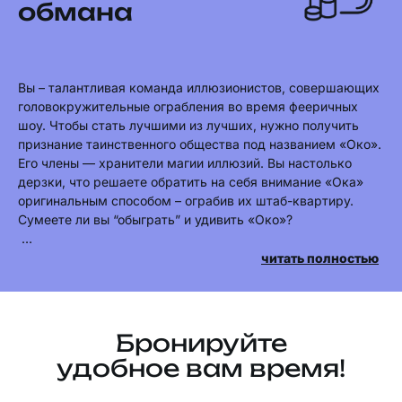
обмана
Вы – талантливая команда иллюзионистов, совершающих
головокружительные ограбления во время фееричных
шоу. Чтобы стать лучшими из лучших, нужно получить
признание таинственного общества под названием «Око».
Его члены — хранители магии иллюзий. Вы настолько
дерзки, что решаете обратить на себя внимание «Ока»
оригинальным способом – ограбив их штаб-квартиру.
Сумеете ли вы “обыграть” и удивить «Око»?
Говорят, что такое под силу только самым внимательным,
читать полностью
остроумным, отважным и сильным. Говорят, что для этого
нужно управлять водой, контролировать ход времени,
овладеть силой света и подчинить энергию тока. Вы
готовы к умопомрачительному шоу?
Бронируйте
удобное вам время!