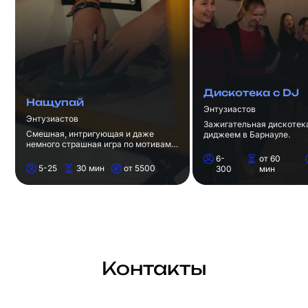
Дискотека с DJ
Нащупай
Энтузиастов
Энтузиастов
Зажигательная дискотек
Смешная, интригующая и даже
диджеем в Барнауле.
немного страшная игра по мотивам
шоу "Кажется, Нащупал" в
6-
от 60
Барнауле.
5-25
30 мин
от 5500
300
мин
Контакты