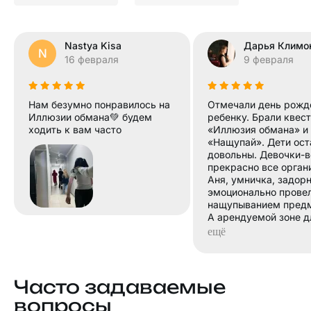
Nastya Kisa
Дарья Климо
N
16 февраля
9 февраля
Нам безумно понравилось на
Отмечали день рожд
Иллюзии обмана💚 будем
ребенку. Брали квест
ходить к вам часто
«Иллюзия обмана» и 
«Нащупай». Дети ост
довольны. Девочки-
прекрасно все орган
Аня, умничка, задорн
эмоционально провел
нащупыванием предм
А арендуемой зоне д
чаепития все чисто и
ещё
необходимое.
Все очень понравилос
большим удовольств
придем за новыми э
Часто задаваемые
вопросы