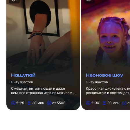
Нащупай
Неоновое шоу
Энтузиастов
Энтузиастов
Смешная, интригующая и даже
Красочная дискотека с 
немного страшная игра по мотивам
реквизитом и светом для 
шоу "Кажется, Нащупал" в
лет.
Барнауле.
5-25
30 мин
от 5500
2-30
30 мин
о