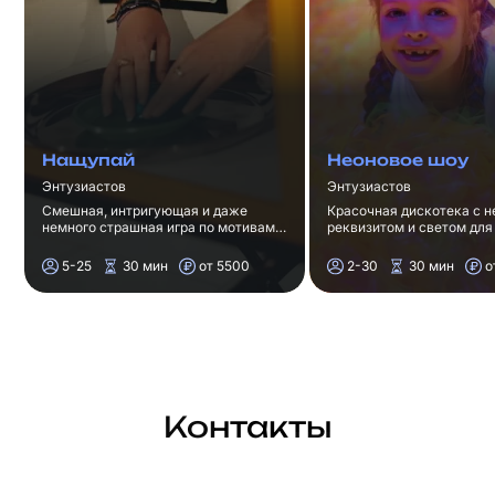
Нащупай
Неоновое шоу
Энтузиастов
Энтузиастов
Смешная, интригующая и даже
Красочная дискотека с 
немного страшная игра по мотивам
реквизитом и светом для 
шоу "Кажется, Нащупал" в
лет.
Барнауле.
5-25
30 мин
от 5500
2-30
30 мин
о
Контакты