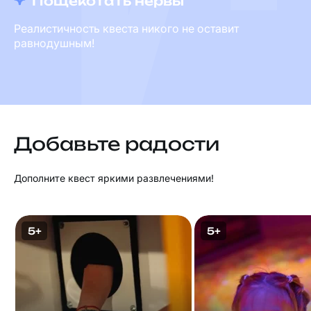
Пощекотать нервы
Реалистичность квеста никого не оставит
равнодушным!
Добавьте радости
Дополните квест яркими развлечениями!
5+
5+